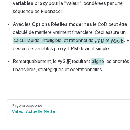
variables proxy
pour la "valeur", pondérées par une
séquence de Fibonacci.
Avec les
Options Réelles modernes
le
CoD
peut être
calculé de manière vraiment financière. Ceci assure un
calcul rapide, intelligible, et rationnel de
CoD
et
WSJF
. P
besoin de variables proxy. LPM devient simple.
Remarquablement, le
WSJF
résultant
aligne
les priorités
financières, stratégiques et opérationnelles.
Page précédente
Valeur Actuelle Nette