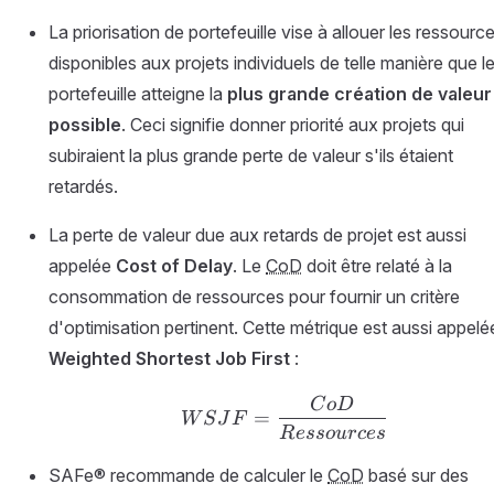
La priorisation de portefeuille vise à allouer les ressourc
disponibles aux projets individuels de telle manière que l
portefeuille atteigne la
plus grande création de valeur
possible
. Ceci signifie donner priorité aux projets qui
subiraient la plus grande perte de valeur s'ils étaient
retardés.
La perte de valeur due aux retards de projet est aussi
appelée
Cost of Delay
. Le
CoD
doit être relaté à la
consommation de ressources pour fournir un critère
d'optimisation pertinent. Cette métrique est aussi appelé
Weighted Shortest Job First
:
C
oD
WSJF = {CoD \over R
=
W
S
J
F
R
esso
u
rces
SAFe® recommande de calculer le
CoD
basé sur des